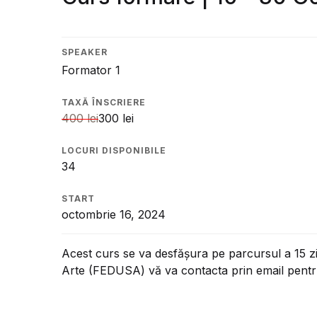
Su
Echipa
Te
Donează
SPEAKER
Formator 1
Rapoarte de activitate
TAXĂ ÎNSCRIERE
400
lei
300
lei
Parteneri
LOCURI DISPONIBILE
Contact
34
START
octombrie 16, 2024
Acest curs se va desfășura pe parcursul a 15 zil
Arte (FEDUSA) vă va contacta prin email pentru 