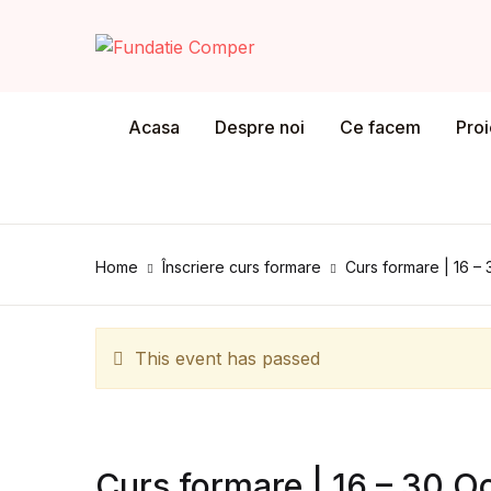
MENU
Acasa
Despre noi
Ce facem
Pro
Acasa
De
Despre noi
Home
Înscriere curs formare
Curs formare | 16 –
Co
Ce facem
În
Proiect Concurs Comper
This event has passed
Ști
Program formare profesori
Ca
Proiect FILSTREET
Curs formare | 16 – 30 O