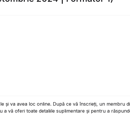
port de curs
ste propuse
e și va avea loc online. După ce vă înscrieți, un membru din
a vă oferi toate detaliile suplimentare și pentru a răspunde