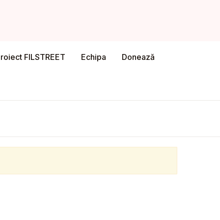
Close
Account
roiect FILSTREET
Echipa
Donează
Required
ame or email
*
Required
ord
*
ember me
Login
our password?