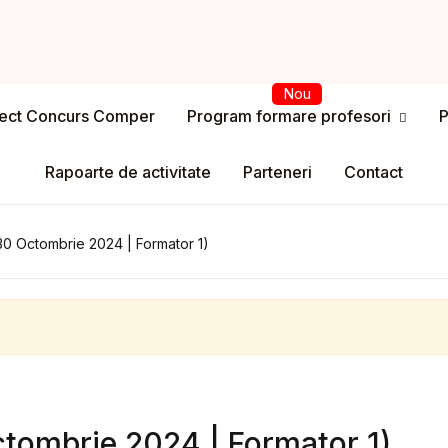
iect Concurs Comper
Program formare profesori
P
Usern
Program formare profesori
Rapoarte de activitate
Parteneri
Contact
Passw
spre program
 30 Octombrie 2024 | Formator 1)
ntul meu
Rem
registrare
Lost y
ri
drul legal
ctombrie 2024 | Formator 1)