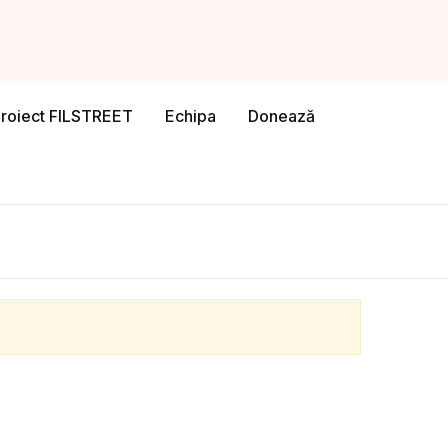
Close
Account
roiect FILSTREET
Echipa
Donează
Required
ame or email
*
Required
ord
*
ember me
Login
our password?