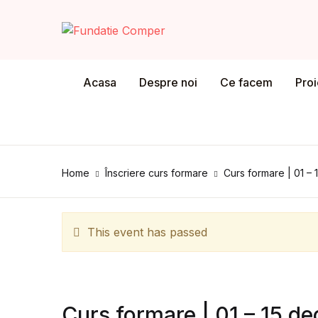
MENU
Acasa
Despre noi
Ce facem
Pro
Acasa
De
Despre noi
Home
Înscriere curs formare
Curs formare | 01 –
Co
Ce facem
În
Proiect Concurs Comper
This event has passed
Ști
Program formare profesori
Ca
Proiect FILSTREET
Curs formare | 01 – 15 d