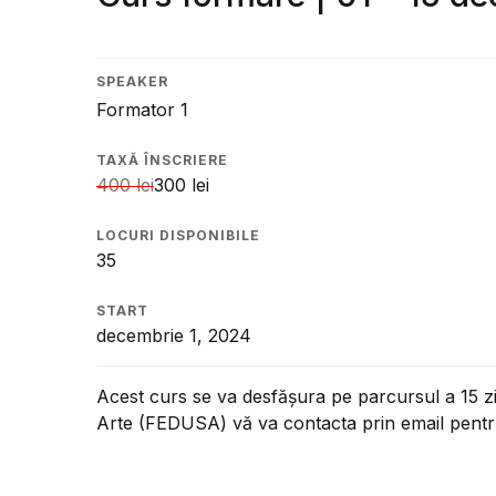
Su
Echipa
Te
Donează
SPEAKER
Formator 1
Rapoarte de activitate
TAXĂ ÎNSCRIERE
400
lei
300
lei
Parteneri
LOCURI DISPONIBILE
Contact
35
START
decembrie 1, 2024
Acest curs se va desfășura pe parcursul a 15 zil
Arte (FEDUSA) vă va contacta prin email pentru 