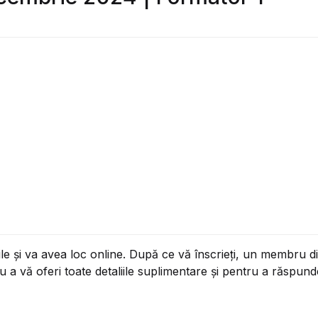
port de curs
ste propuse
e și va avea loc online. După ce vă înscrieți, un membru din
a vă oferi toate detaliile suplimentare și pentru a răspunde