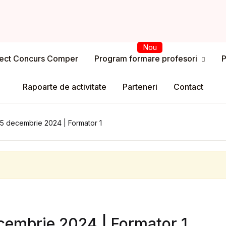
iect Concurs Comper
Program formare profesori
P
Usern
Program formare profesori
Rapoarte de activitate
Parteneri
Contact
Passw
spre program
 15 decembrie 2024 | Formator 1
ntul meu
Rem
registrare
Lost y
ri
drul legal
ecembrie 2024 | Formator 1