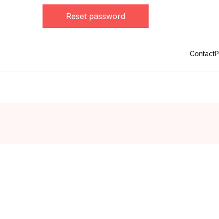
Te
Reset password
Donează
Rapoarte de activitate
Contact
P
Parteneri
Contact