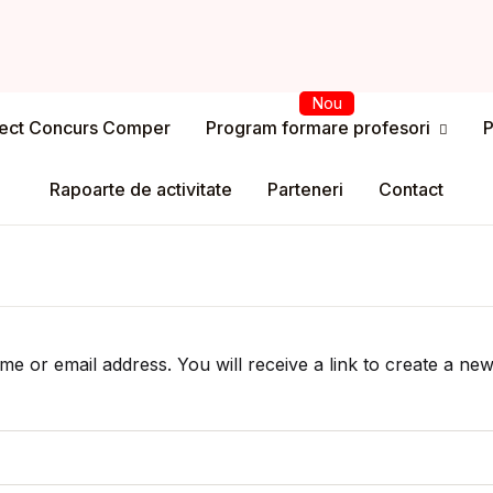
Usern
Program formare profesori
iect Concurs Comper
Program formare profesori
P
Passw
spre program
Rapoarte de activitate
Parteneri
Contact
ntul meu
Rem
registrare
Lost y
ri
 or email address. You will receive a link to create a new
drul legal
port de curs