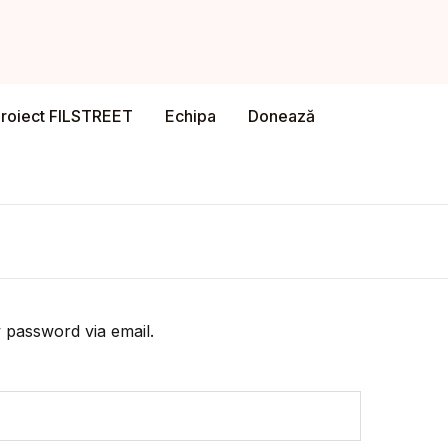
Account
Close
Required
ame or email
*
roiect FILSTREET
Echipa
Donează
Required
ord
*
ember me
Login
our password?
 password via email.