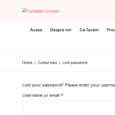
MENU
Acasa
Despre noi
Ce facem
Pro
Acasa
De
Despre noi
Co
Ce facem
Home
Contul meu
Lost password
În
Proiect Concurs Comper
Ști
Program formare profesori
Lost your password? Please enter your username
Required
Username or email
*
Ca
Proiect FILSTREET
Su
Echipa