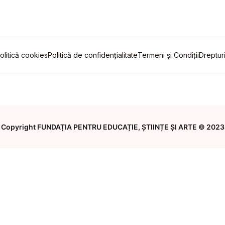
ste propuse
olitică cookies
Politică de confidențialitate
Termeni și Condiții
Dreptur
Copyright FUNDAȚIA PENTRU EDUCAȚIE, ȘTIINȚE ȘI ARTE © 2023